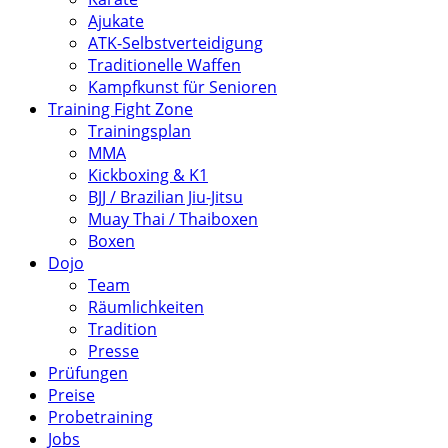
Ajukate
ATK-Selbstverteidigung
Traditionelle Waffen
Kampfkunst für Senioren
Training Fight Zone
Trainingsplan
MMA
Kickboxing & K1
BJJ / Brazilian Jiu-Jitsu
Muay Thai / Thaiboxen
Boxen
Dojo
Team
Räumlichkeiten
Tradition
Presse
Prüfungen
Preise
Probetraining
Jobs