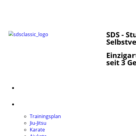
Mitglied werden
Kontakt
SDS - St
Selbstv
Einzigar
seit 3 
STARTSEITE
TRAINING TRADITIONAL
Trainingsplan
Jiu-Jitsu
Karate