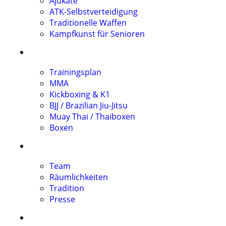
Ajukate
ATK-Selbstverteidigung
Traditionelle Waffen
Kampfkunst für Senioren
TRAINING FIGHT ZONE
Trainingsplan
MMA
Kickboxing & K1
BJJ / Brazilian Jiu-Jitsu
Muay Thai / Thaiboxen
Boxen
DOJO
Team
Räumlichkeiten
Tradition
Presse
PRÜFUNGEN