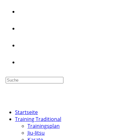
PREISE
PROBETRAINING
JOBS
MENÜ
SCHLIESSEN
Startseite
Training Traditional
Trainingsplan
Jiu-Jitsu
Karate