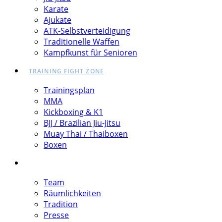
Karate
Ajukate
ATK-Selbstverteidigung
Traditionelle Waffen
Kampfkunst für Senioren
TRAINING FIGHT ZONE
Trainingsplan
MMA
Kickboxing & K1
BJJ / Brazilian Jiu-Jitsu
Muay Thai / Thaiboxen
Boxen
DOJO
Team
Räumlichkeiten
Tradition
Presse