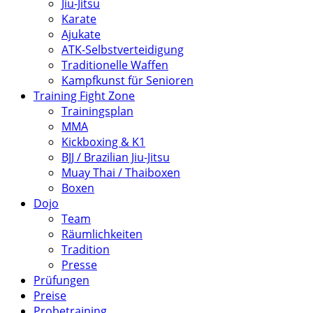
Jiu-Jitsu
Karate
Ajukate
ATK-Selbstverteidigung
Traditionelle Waffen
Kampfkunst für Senioren
Training Fight Zone
Trainingsplan
MMA
Kickboxing & K1
BJJ / Brazilian Jiu-Jitsu
Muay Thai / Thaiboxen
Boxen
Dojo
Team
Räumlichkeiten
Tradition
Presse
Prüfungen
Preise
Probetraining