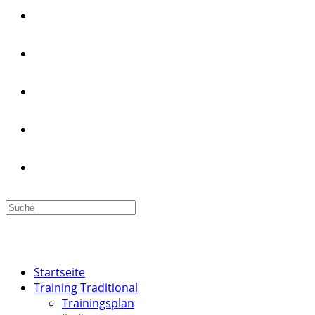
PRÜFUNGEN
PREISE
PROBETRAINING
JOBS
WEBSITE-SUCHE UMSCHALTEN
MENÜ
SCHLIESSEN
Startseite
Training Traditional
Trainingsplan